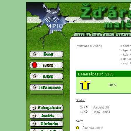
Informace o utkání:
» sezón
» liga: 
» kolo: 
» datum
» cas: 
Detail zápasu č. 5255
BKS
Střelci:
3x
Veselský Jiří
1x
Hajný Tomáš
Karty:
Šindelka Jakub