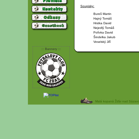
Soupisky:
Bureš Martin
Hajný Tomáš
Hrstka David
Nejedlý Tomáš
Polívka David
Šindelka Jakub
Veselský Jiří
::: Bannery :::
Malá kopaná Žďár nad Sázavou 