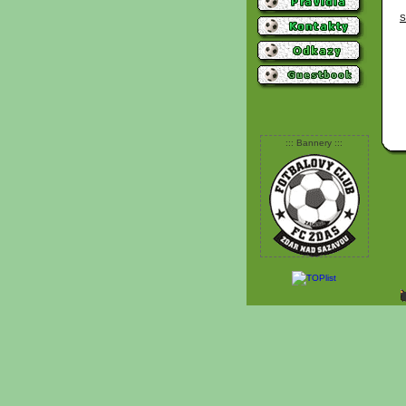
S
::: Bannery :::