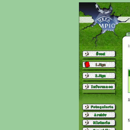
I
S
K