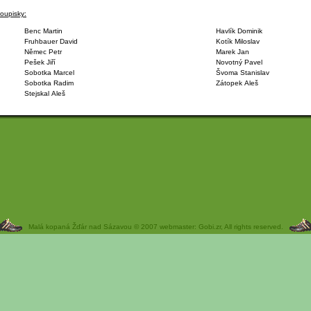
oupisky:
Benc Martin
Havlík Dominik
Fruhbauer David
Kotík Miloslav
Němec Petr
Marek Jan
Pešek Jiří
Novotný Pavel
Sobotka Marcel
Švoma Stanislav
Sobotka Radim
Zátopek Aleš
Stejskal Aleš
Malá kopaná Žďár nad Sázavou © 2007 webmaster: Gobi.zr, All rights reserved.