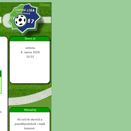
Přihlásit
Dnes je
sobota
8. srpna 2026
10:31
Aktuality
ik
40.ročník skončil a
pravděpodobně i malá
kopaná.