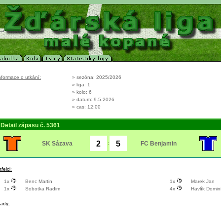
nformace o utkání:
» sezóna: 2025/2026
» liga: 1
» kolo: 6
» datum: 9.5.2026
» cas: 12:00
Detail zápasu č. 5361
SK Sázava
FC Benjamin
:
třelci:
1x
Benc Martin
1x
Marek Jan
1x
Sobotka Radim
4x
Havlík Domin
arty: