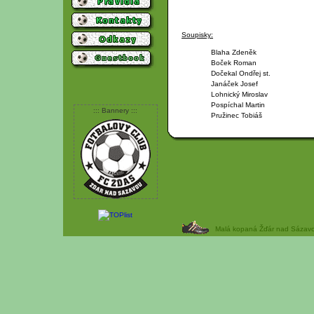
Soupisky:
Blaha Zdeněk
Boček Roman
Dočekal Ondřej st.
Janáček Josef
Lohnický Miroslav
Pospíchal Martin
::: Bannery :::
Pružinec Tobiáš
Malá kopaná Žďár nad Sázavou 