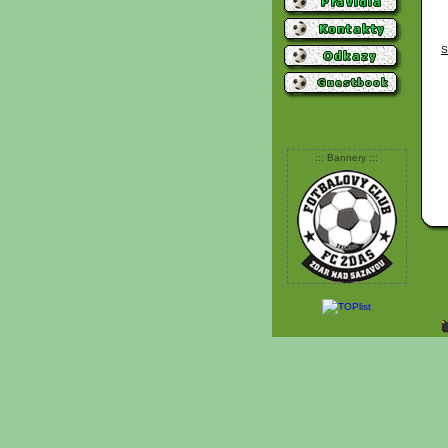
S
::: Bannery :::