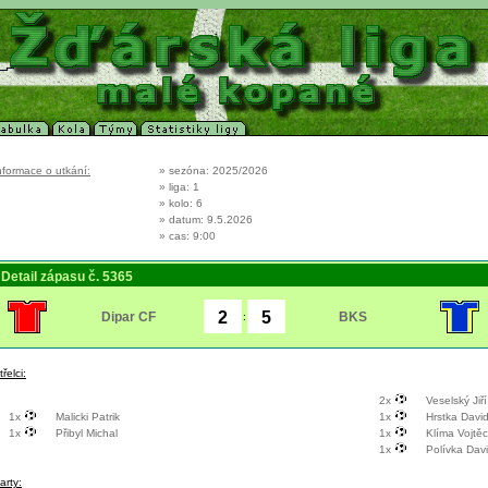
nformace o utkání:
» sezóna: 2025/2026
» liga: 1
» kolo: 6
» datum: 9.5.2026
» cas: 9:00
Detail zápasu č. 5365
Dipar CF
BKS
:
třelci:
2x
Veselský Jiří
1x
Malicki Patrik
1x
Hrstka Davi
1x
Přibyl Michal
1x
Klíma Vojtě
1x
Polívka Dav
arty: