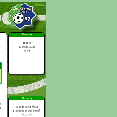
Přihlásit
Dnes je
sobota
8. srpna 2026
11:53
Aktuality
d
ch
40.ročník skončil a
id
pravděpodobně i malá
kopaná.