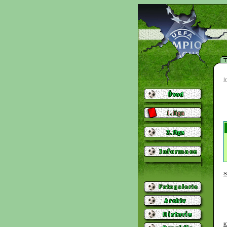
I
S
K