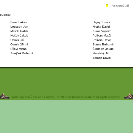
Veselský Jiří
oupisky:
Benc Lukáš
Hajný Tomáš
Lossgott Jan
Hrstka David
Malicki Patrik
Klíma Vojtěch
Neček Jakub
Pelikán Matěj
Osmík Jiří
Polívka David
Osmík Jiří ml.
Sláma Bohumír
Přibyl Michal
Šindelka Jakub
Strejček Bohumil
Veselský Jiří
Zeman David
Malá kopaná Žďár nad Sázavou © 2007 webmaster: Gobi.zr, All rights reserved.