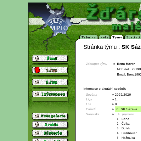
Stránka týmu :
SK Sáz
Zástupce týmu
»
Benc Martin
Mob./tel.: 721
Email: Benc199
Informace o aktuální sezóně:
Sezóna
»
2025/2026
Liga
»
1.
Los
»
B
Pořadí
»
6.
SK Sázava 
Soupiska
»
#
příjmení
1.
Benc
2.
Čejka
3.
Dufek
4.
Fruhbauer
5.
Hažmuka