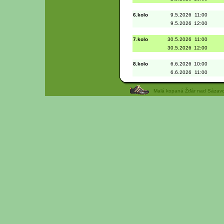
6.kolo
9.5.2026
11:00
9.5.2026
12:00
7.kolo
30.5.2026
11:00
30.5.2026
12:00
8.kolo
6.6.2026
10:00
6.6.2026
11:00
Malá kopaná Žďár nad Sázavou 