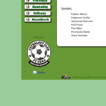
Soupisky:
Fajmon Michal
Follprecht Ondřej
Jandourek Bohumil
Krčil Pavel
Petr Milan
Procházka Martin
Starý Stanislav
::: Bannery :::
Malá kopaná Žďár nad Sázavou 