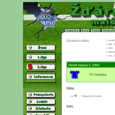
Informace o utkání:
» sezón
» liga: 
» kolo: 
» datum
» cas: 
Detail zápasu č. 2402
FC Holubka
Střelci:
1x
Follprecht Ondřej
Karty: