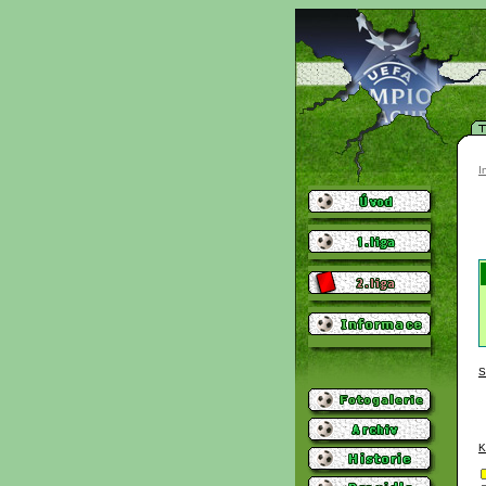
I
S
K