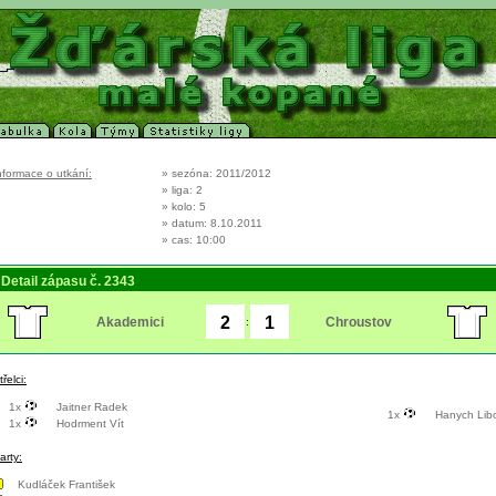
nformace o utkání:
» sezóna: 2011/2012
» liga: 2
» kolo: 5
» datum: 8.10.2011
» cas: 10:00
Detail zápasu č. 2343
Akademici
Chroustov
:
třelci:
1x
Jaitner Radek
1x
Hanych Lib
1x
Hodrment Vít
arty:
Kudláček František