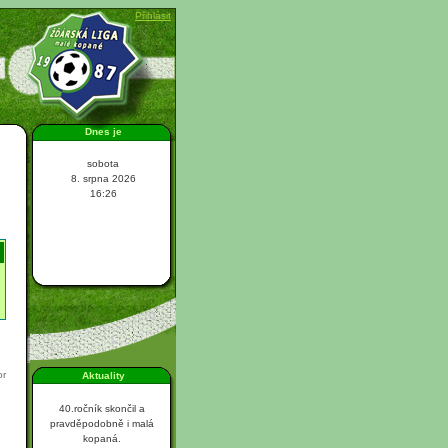
Přihlásit
Dnes je
sobota
8. srpna 2026
16:26
or
Aktuality
40.ročník skončil a
pravděpodobně i malá
kopaná.