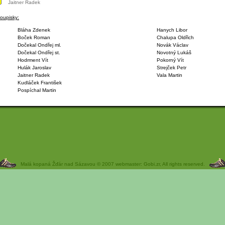
Jaitner Radek
oupisky:
Bláha Zdenek
Hanych Libor
Boček Roman
Chalupa Oldřich
Dočekal Ondřej ml.
Novák Václav
Dočekal Ondřej st.
Novotný Lukáš
Hodrment Vít
Pokorný Vít
Hulák Jaroslav
Strejček Petr
Jaitner Radek
Vala Martin
Kudláček František
Pospíchal Martin
Malá kopaná Žďár nad Sázavou © 2007 webmaster: Gobi.zr, All rights reserved.