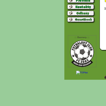
S
::: Bannery :::