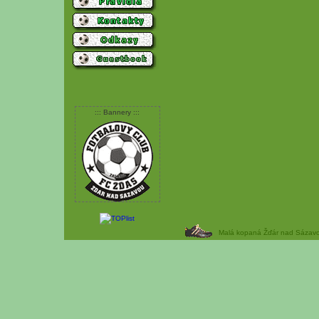
::: Bannery :::
Malá kopaná Žďár nad Sázavou 